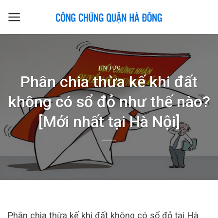
Skip
to
content
TIN TỨC
Phân chia thừa kế khi đất
không có sổ đỏ như thế nào?
[Mới nhất tại Hà Nội]
Phân chia thừa kế khi đất không có sổ đỏ tại Hà