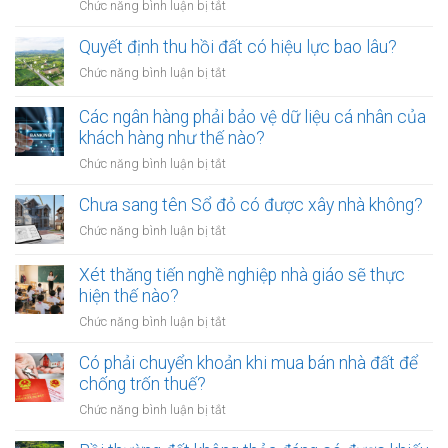
mới
ở
Chức năng bình luận bị tắt
ra
nhất
Tranh
đường
chấp
Quyết định thu hồi đất có hiệu lực bao lâu?
không
thừa
rọ
ở
Chức năng bình luận bị tắt
kế
mõm
Quyết
đất
bị
định
Các ngân hàng phải bảo vệ dữ liệu cá nhân của
đai
phạt
thu
khách hàng như thế nào?
có
bao
hồi
bắt
ở
Chức năng bình luận bị tắt
nhiêu?
đất
buộc
Các
có
hòa
ngân
Chưa sang tên Sổ đỏ có được xây nhà không?
hiệu
giải
hàng
lực
ở
Chức năng bình luận bị tắt
tại
phải
bao
Chưa
UBND
bảo
lâu?
sang
cấp
Xét thăng tiến nghề nghiệp nhà giáo sẽ thực
vệ
tên
xã
hiện thế nào?
dữ
Sổ
không?
liệu
ở
Chức năng bình luận bị tắt
đỏ
cá
Xét
có
nhân
thăng
Có phải chuyển khoản khi mua bán nhà đất để
được
của
tiến
chống trốn thuế?
xây
khách
nghề
nhà
ở
Chức năng bình luận bị tắt
hàng
nghiệp
không?
Có
như
nhà
phải