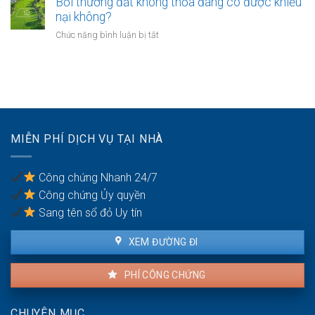
Bồi thường đất không thỏa đáng có được khiếu
thế
giáo
chuyển
nào?
nại không?
sẽ
khoản
thực
ở
Chức năng bình luận bị tắt
khi
hiện
Bồi
mua
thế
thường
bán
nào?
đất
nhà
không
đất
thỏa
để
đáng
chống
có
trốn
MIỄN PHÍ DỊCH VỤ TẠI NHÀ
được
thuế?
khiếu
nại
Công chứng Nhanh 24/7
không?
Công chứng Ủy quyền
Sang tên sổ đỏ Uy tín
XEM ĐƯỜNG ĐI
PHÍ CÔNG CHỨNG
CHUYÊN MỤC