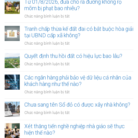
kiện
Từ 01/8/2026, đưa chó ra đường không rọ
để
mõm bị phạt bao nhiêu?
trở
ở
Chức năng bình luận bị tắt
thành
Từ
công
01/8/2026,
Tranh chấp thừa kế đất đai có bắt buộc hòa giải
chứng
đưa
tại UBND cấp xã không?
viên
chó
mới
ở
Chức năng bình luận bị tắt
ra
nhất
Tranh
đường
chấp
Quyết định thu hồi đất có hiệu lực bao lâu?
không
thừa
rọ
ở
Chức năng bình luận bị tắt
kế
mõm
Quyết
đất
bị
định
Các ngân hàng phải bảo vệ dữ liệu cá nhân của
đai
phạt
thu
khách hàng như thế nào?
có
bao
hồi
bắt
ở
Chức năng bình luận bị tắt
nhiêu?
đất
buộc
Các
có
hòa
ngân
Chưa sang tên Sổ đỏ có được xây nhà không?
hiệu
giải
hàng
lực
ở
Chức năng bình luận bị tắt
tại
phải
bao
Chưa
UBND
bảo
lâu?
sang
cấp
Xét thăng tiến nghề nghiệp nhà giáo sẽ thực
vệ
tên
xã
hiện thế nào?
dữ
Sổ
không?