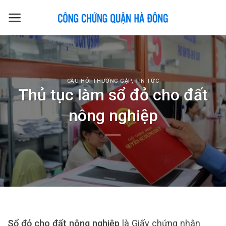
Skip
to
content
CÂU HỎI THƯỜNG GẶP
,
TIN TỨC
Thủ tục làm sổ đỏ cho đất
nông nghiệp
Sổ đỏ cho đất nông nghiệp
là Giấy chứng nhận