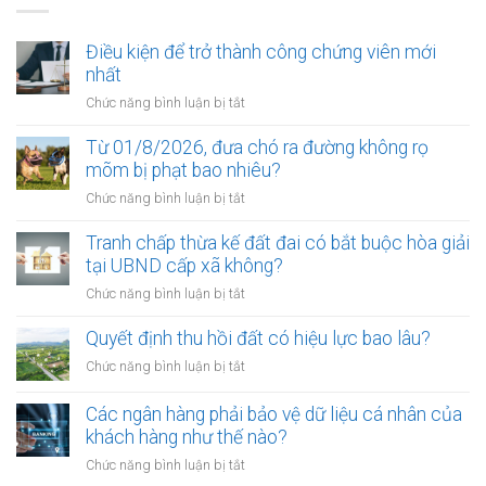
Điều kiện để trở thành công chứng viên mới
nhất
ở
Chức năng bình luận bị tắt
Điều
kiện
Từ 01/8/2026, đưa chó ra đường không rọ
để
mõm bị phạt bao nhiêu?
trở
ở
Chức năng bình luận bị tắt
thành
Từ
công
01/8/2026,
Tranh chấp thừa kế đất đai có bắt buộc hòa giải
chứng
đưa
tại UBND cấp xã không?
viên
chó
mới
ở
Chức năng bình luận bị tắt
ra
nhất
Tranh
đường
chấp
Quyết định thu hồi đất có hiệu lực bao lâu?
không
thừa
rọ
ở
Chức năng bình luận bị tắt
kế
mõm
Quyết
đất
bị
định
Các ngân hàng phải bảo vệ dữ liệu cá nhân của
đai
phạt
thu
khách hàng như thế nào?
có
bao
hồi
bắt
ở
Chức năng bình luận bị tắt
nhiêu?
đất
buộc
Các