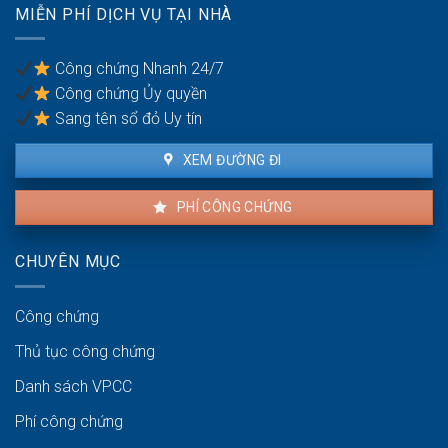
trốn
MIỄN PHÍ DỊCH VỤ TẠI NHÀ
được
thuế?
khiếu
nại
Công chứng Nhanh 24/7
không?
Công chứng Ủy quyền
Sang tên sổ đỏ Uy tín
XEM ĐƯỜNG ĐI
PHÍ CÔNG CHỨNG
CHUYÊN MỤC
Công chứng
Thủ tục công chứng
Danh sách VPCC
Phí công chứng