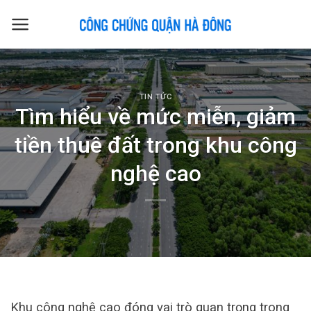
Skip
to
content
TIN TỨC
Tìm hiểu về mức miễn, giảm
tiền thuê đất trong khu công
nghệ cao
Khu công nghệ cao đóng vai trò quan trọng trong