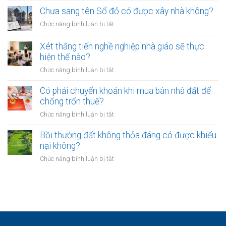
có
hòa
ngân
Chưa sang tên Sổ đỏ có được xây nhà không?
hiệu
giải
hàng
lực
ở
Chức năng bình luận bị tắt
tại
phải
bao
Chưa
UBND
bảo
lâu?
sang
cấp
Xét thăng tiến nghề nghiệp nhà giáo sẽ thực
vệ
tên
xã
hiện thế nào?
dữ
Sổ
không?
liệu
ở
Chức năng bình luận bị tắt
đỏ
cá
Xét
có
nhân
thăng
Có phải chuyển khoản khi mua bán nhà đất để
được
của
tiến
chống trốn thuế?
xây
khách
nghề
nhà
ở
Chức năng bình luận bị tắt
hàng
nghiệp
không?
Có
như
nhà
phải
Bồi thường đất không thỏa đáng có được khiếu
thế
giáo
chuyển
nào?
nại không?
sẽ
khoản
thực
ở
Chức năng bình luận bị tắt
khi
hiện
Bồi
mua
thế
thường
bán
nào?
đất
nhà
không
đất
thỏa
để
đáng
chống
có