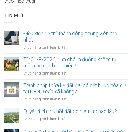
theo thỏa thuận.
TIN MỚI
Điều kiện để trở thành công chứng viên mới
nhất
ở
Chức năng bình luận bị tắt
Điều
kiện
Từ 01/8/2026, đưa chó ra đường không rọ
để
mõm bị phạt bao nhiêu?
trở
ở
Chức năng bình luận bị tắt
thành
Từ
công
01/8/2026,
Tranh chấp thừa kế đất đai có bắt buộc hòa giải
chứng
đưa
tại UBND cấp xã không?
viên
chó
mới
ở
Chức năng bình luận bị tắt
ra
nhất
Tranh
đường
chấp
Quyết định thu hồi đất có hiệu lực bao lâu?
không
thừa
rọ
ở
Chức năng bình luận bị tắt
kế
mõm
Quyết
đất
bị
định