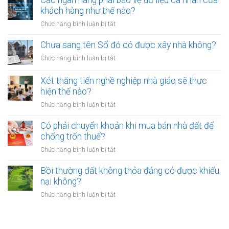
Các ngân hàng phải bảo vệ dữ liệu cá nhân của
đai
phạt
thu
khách hàng như thế nào?
có
bao
hồi
bắt
ở
Chức năng bình luận bị tắt
nhiêu?
đất
buộc
Các
có
hòa
ngân
Chưa sang tên Sổ đỏ có được xây nhà không?
hiệu
giải
hàng
lực
ở
Chức năng bình luận bị tắt
tại
phải
bao
Chưa
UBND
bảo
lâu?
sang
cấp
Xét thăng tiến nghề nghiệp nhà giáo sẽ thực
vệ
tên
xã
hiện thế nào?
dữ
Sổ
không?
liệu
ở
Chức năng bình luận bị tắt
đỏ
cá
Xét
có
nhân
thăng
Có phải chuyển khoản khi mua bán nhà đất để
được
của
tiến
chống trốn thuế?
xây
khách
nghề
nhà
ở
Chức năng bình luận bị tắt
hàng
nghiệp
không?
Có
như
nhà
phải
Bồi thường đất không thỏa đáng có được khiếu
thế
giáo
chuyển
nào?
nại không?
sẽ
khoản
thực
ở
Chức năng bình luận bị tắt
khi
hiện
Bồi
mua
thế
thường
bán
nào?
đất
nhà