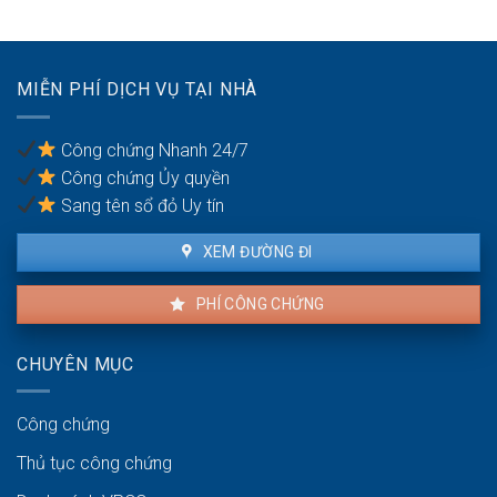
không
đất
thỏa
để
đáng
chống
có
trốn
MIỄN PHÍ DỊCH VỤ TẠI NHÀ
được
thuế?
khiếu
nại
Công chứng Nhanh 24/7
không?
Công chứng Ủy quyền
Sang tên sổ đỏ Uy tín
XEM ĐƯỜNG ĐI
PHÍ CÔNG CHỨNG
CHUYÊN MỤC
Công chứng
Thủ tục công chứng