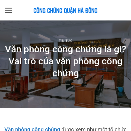
Skip
to
content
TIN TỨC
Văn phòng công chứng là gì?
Vai trò của văn phòng công
chứng
Văn phòng công chứng
được xem như một tổ chức