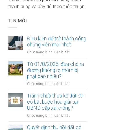
thành đúng và đầy đủ theo thỏa thuận.
TIN MỚI
Điều kiện để trở thành công
chứng viên mới nhất
ở
Chức năng bình luận bị tắt
Điều
kiện
Từ 01/8/2026, đưa chó ra
để
đường không rọ mõm bị
trở
phạt bao nhiêu?
thành
ở
Chức năng bình luận bị tắt
công
Từ
chứng
01/8/2026,
Tranh chấp thừa kế đất đai
viên
đưa
có bắt buộc hòa giải tại
mới
chó
UBND cấp xã không?
nhất
ra
ở
Chức năng bình luận bị tắt
đường
Tranh
không
chấp
Quyết định thu hồi đất có
rọ