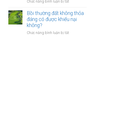
nào?
ở
Chức năng bình luận bị tắt
nhà
Có
giáo
phải
Bồi thường đất không thỏa
sẽ
chuyển
đáng có được khiếu nại
thực
khoản
không?
hiện
khi
thế
ở
Chức năng bình luận bị tắt
mua
nào?
Bồi
bán
thường
nhà
đất
đất
không
để
thỏa
chống
đáng
trốn
có
thuế?
được
khiếu
nại
không?