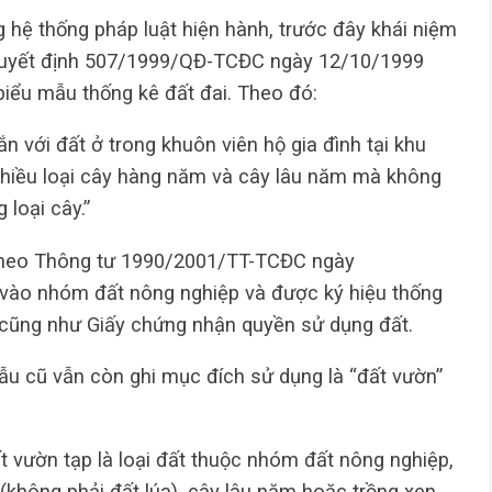
 hệ thống pháp luật hiện hành, trước đây khái niệm
 Quyết định 507/1999/QĐ-TCĐC ngày 12/10/1999
biểu mẫu thống kê đất đai. Theo đó:
ắn với đất ở trong khuôn viên hộ gia đình tại khu
nhiều loại cây hàng năm và cây lâu năm mà không
 loại cây.”
 theo Thông tư 1990/2001/TT-TCĐC ngày
vào nhóm đất nông nghiệp và được ký hiệu thống
h cũng như Giấy chứng nhận quyền sử dụng đất.
mẫu cũ vẫn còn ghi mục đích sử dụng là “đất vườn”
t vườn tạp là loại đất thuộc nhóm đất nông nghiệp,
không phải đất lúa), cây lâu năm hoặc trồng xen