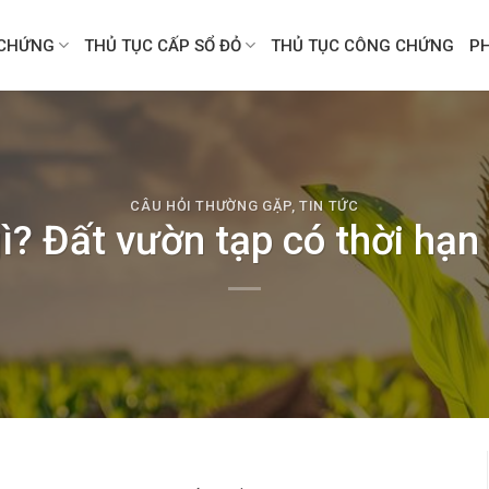
CHỨNG
THỦ TỤC CẤP SỔ ĐỎ
THỦ TỤC CÔNG CHỨNG
P
CÂU HỎI THƯỜNG GẶP
,
TIN TỨC
gì? Đất vườn tạp có thời hạn