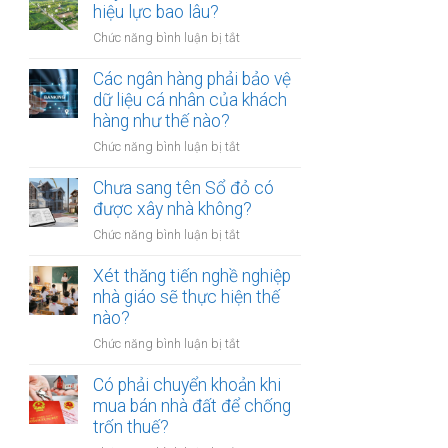
thừa
hiệu lực bao lâu?
mõm
kế
bị
ở
Chức năng bình luận bị tắt
đất
phạt
Quyết
đai
bao
định
Các ngân hàng phải bảo vệ
có
nhiêu?
thu
dữ liệu cá nhân của khách
bắt
hồi
hàng như thế nào?
buộc
đất
hòa
ở
Chức năng bình luận bị tắt
có
giải
Các
hiệu
tại
ngân
Chưa sang tên Sổ đỏ có
lực
UBND
hàng
được xây nhà không?
bao
cấp
phải
lâu?
xã
ở
Chức năng bình luận bị tắt
bảo
không?
Chưa
vệ
sang
Xét thăng tiến nghề nghiệp
dữ
tên
nhà giáo sẽ thực hiện thế
liệu
Sổ
nào?
cá
đỏ
nhân
ở
Chức năng bình luận bị tắt
có
của
Xét
được
khách
thăng
Có phải chuyển khoản khi
xây
hàng
tiến
mua bán nhà đất để chống
nhà
như
nghề
trốn thuế?
không?
thế
nghiệp