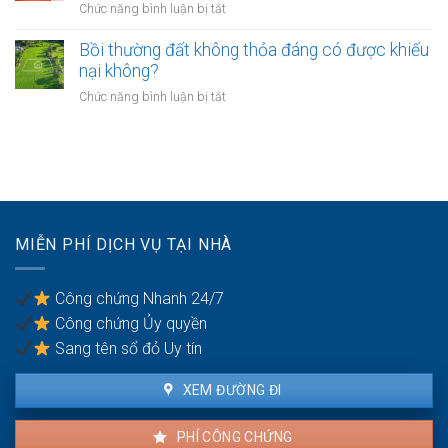
ở
Chức năng bình luận bị tắt
hàng
nghiệp
không?
Có
như
nhà
phải
Bồi thường đất không thỏa đáng có được khiếu
thế
giáo
chuyển
nào?
nại không?
sẽ
khoản
thực
ở
Chức năng bình luận bị tắt
khi
hiện
Bồi
mua
thế
thường
bán
nào?
đất
nhà
không
đất
thỏa
để
đáng
chống
có
trốn
MIỄN PHÍ DỊCH VỤ TẠI NHÀ
được
thuế?
khiếu
nại
Công chứng Nhanh 24/7
không?
Công chứng Ủy quyền
Sang tên sổ đỏ Uy tín
XEM ĐƯỜNG ĐI
PHÍ CÔNG CHỨNG