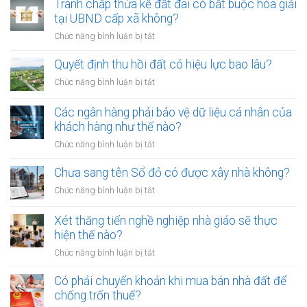
01/8/2026,
Tranh chấp thừa kế đất đai có bắt buộc hòa giải
chứng
đưa
tại UBND cấp xã không?
viên
chó
mới
ở
Chức năng bình luận bị tắt
ra
nhất
Tranh
đường
chấp
Quyết định thu hồi đất có hiệu lực bao lâu?
không
thừa
rọ
ở
Chức năng bình luận bị tắt
kế
mõm
Quyết
đất
bị
định
Các ngân hàng phải bảo vệ dữ liệu cá nhân của
đai
phạt
thu
khách hàng như thế nào?
có
bao
hồi
bắt
ở
Chức năng bình luận bị tắt
nhiêu?
đất
buộc
Các
có
hòa
ngân
Chưa sang tên Sổ đỏ có được xây nhà không?
hiệu
giải
hàng
lực
ở
Chức năng bình luận bị tắt
tại
phải
bao
Chưa
UBND
bảo
lâu?
sang
cấp
Xét thăng tiến nghề nghiệp nhà giáo sẽ thực
vệ
tên
xã
hiện thế nào?
dữ
Sổ
không?
liệu
ở
Chức năng bình luận bị tắt
đỏ
cá
Xét
có
nhân
thăng
Có phải chuyển khoản khi mua bán nhà đất để
được
của
tiến
chống trốn thuế?
xây
khách
nghề
nhà