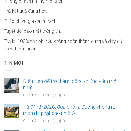
Không phát sinh thêm phụ phí
Trả kết quả đúng hẹn.
Phí dịch vụ giá cạnh tranh.
Tuyệt đối bảo mật thông tin.
Trả lại 100% tiền phí nếu không hoàn thành đúng và đầy đủ
theo thỏa thuận.
TIN MỚI
Điều kiện để trở thành công chứng viên mới
nhất
ở
Chức năng bình luận bị tắt
Điều
kiện
Từ 01/8/2026, đưa chó ra đường không rọ
để
mõm bị phạt bao nhiêu?
trở
ở
Chức năng bình luận bị tắt
thành
Từ
công