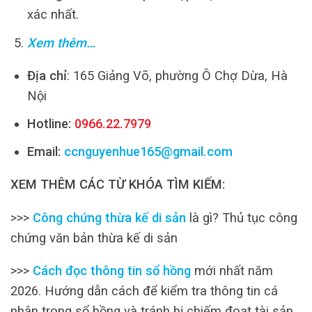
xác nhất.
Xem thêm…
Địa chỉ
: 165 Giảng Võ, phường Ô Chợ Dừa, Hà
Nội
Hotline:
0966.22.7979
Email:
ccnguyenhue165@gmail.com
XEM THÊM CÁC TỪ KHÓA TÌM KIẾM:
>>>
Công chứng thừa kế di sản
là gì? Thủ tục công
chứng văn bản thừa kế di sản
>>>
Cách đọc thông tin sổ hồng
mới nhất năm
2026. Hướng dẫn cách để kiểm tra thông tin cá
nhân trong sổ hồng và tránh bị chiếm đoạt tài sản.