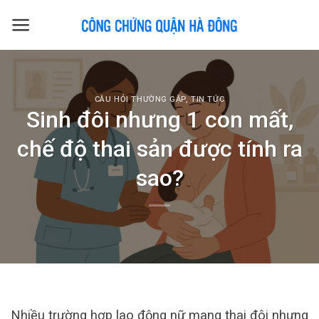
Skip
to
content
CÂU HỎI THƯỜNG GẶP
,
TIN TỨC
Sinh đôi nhưng 1 con mất,
chế độ thai sản được tính ra
sao?
Nhiều trường hợp lao động nữ mang thai đôi nhưng