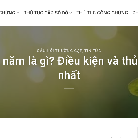
CHỨNG
THỦ TỤC CẤP SỔ ĐỎ
THỦ TỤC CÔNG CHỨNG
P
CÂU HỎI THƯỜNG GẶP
,
TIN TỨC
 năm là gì? Điều kiện và th
nhất