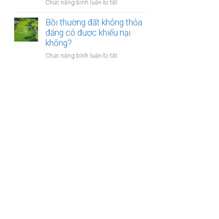
nào?
ở
Chức năng bình luận bị tắt
nhà
Có
giáo
phải
Bồi thường đất không thỏa
sẽ
chuyển
đáng có được khiếu nại
thực
khoản
không?
hiện
khi
thế
ở
Chức năng bình luận bị tắt
mua
nào?
Bồi
bán
thường
nhà
đất
đất
không
để
thỏa
chống
đáng
trốn
có
thuế?
được
khiếu
nại
không?