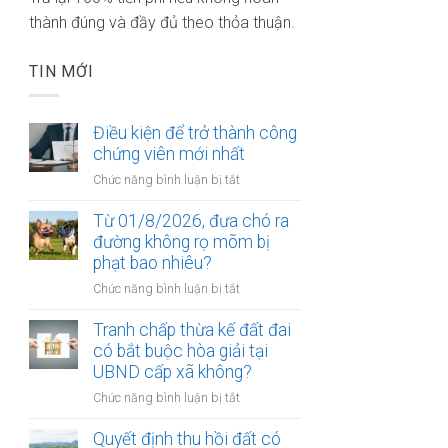
thành đúng và đầy đủ theo thỏa thuận.
TIN MỚI
Điều kiện để trở thành công
chứng viên mới nhất
ở
Chức năng bình luận bị tắt
Điều
kiện
Từ 01/8/2026, đưa chó ra
để
đường không rọ mõm bị
trở
phạt bao nhiêu?
thành
ở
Chức năng bình luận bị tắt
công
Từ
chứng
01/8/2026,
Tranh chấp thừa kế đất đai
viên
đưa
có bắt buộc hòa giải tại
mới
chó
UBND cấp xã không?
nhất
ra
ở
Chức năng bình luận bị tắt
đường
Tranh
không
chấp
Quyết định thu hồi đất có
rọ