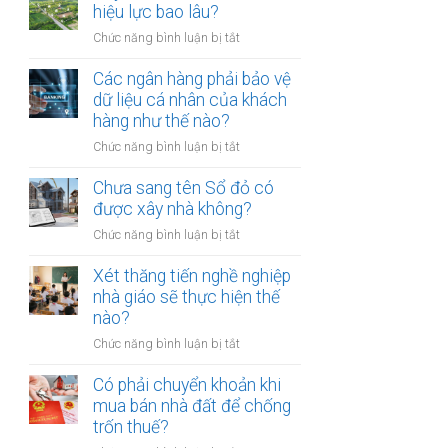
thừa
hiệu lực bao lâu?
mõm
kế
bị
ở
Chức năng bình luận bị tắt
đất
phạt
Quyết
đai
bao
định
Các ngân hàng phải bảo vệ
có
nhiêu?
thu
dữ liệu cá nhân của khách
bắt
hồi
hàng như thế nào?
buộc
đất
hòa
ở
Chức năng bình luận bị tắt
có
giải
Các
hiệu
tại
ngân
Chưa sang tên Sổ đỏ có
lực
UBND
hàng
được xây nhà không?
bao
cấp
phải
lâu?
xã
ở
Chức năng bình luận bị tắt
bảo
không?
Chưa
vệ
sang
Xét thăng tiến nghề nghiệp
dữ
tên
nhà giáo sẽ thực hiện thế
liệu
Sổ
nào?
cá
đỏ
nhân
ở
Chức năng bình luận bị tắt
có
của
Xét
được
khách
thăng
Có phải chuyển khoản khi
xây
hàng
tiến
mua bán nhà đất để chống
nhà
như
nghề
trốn thuế?
không?
thế
nghiệp