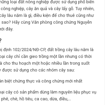
những loại đất nông nghiệp được sử dụng phổ biến
 công nghiệp, cây ăn quả và cây lấy gỗ. Tuy nhiên,
 cây lâu năm là gì, điều kiện để cho thuê cũng như
y ra sao? Hãy cùng Văn phòng công chứng Nguyễn
ưới đây.
?
hị định 102/2024/NĐ-CP, đất trồng cây lâu năm là
oại cây chỉ cần gieo trồng một lần nhưng có thời
và cho thu hoạch một hoặc nhiều lần trong suốt
này được sử dụng cho các nhóm cây sau:
ân biệt chứng thực và công chứng mới nhất
oại cây có sản phẩm dùng làm nguyên liệu phục vụ
phê, chè, hồ tiêu, ca cao, dừa, điều,…