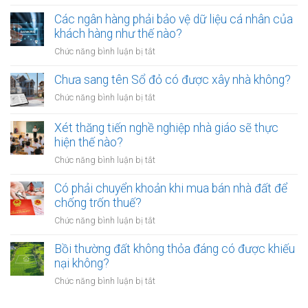
Quyết
đất
bị
định
Các ngân hàng phải bảo vệ dữ liệu cá nhân của
đai
phạt
thu
khách hàng như thế nào?
có
bao
hồi
bắt
ở
Chức năng bình luận bị tắt
nhiêu?
đất
buộc
Các
có
hòa
ngân
Chưa sang tên Sổ đỏ có được xây nhà không?
hiệu
giải
hàng
lực
ở
Chức năng bình luận bị tắt
tại
phải
bao
Chưa
UBND
bảo
lâu?
sang
cấp
Xét thăng tiến nghề nghiệp nhà giáo sẽ thực
vệ
tên
xã
hiện thế nào?
dữ
Sổ
không?
liệu
ở
Chức năng bình luận bị tắt
đỏ
cá
Xét
có
nhân
thăng
Có phải chuyển khoản khi mua bán nhà đất để
được
của
tiến
chống trốn thuế?
xây
khách
nghề
nhà
ở
Chức năng bình luận bị tắt
hàng
nghiệp
không?
Có
như
nhà
phải
Bồi thường đất không thỏa đáng có được khiếu
thế
giáo
chuyển
nào?
nại không?
sẽ
khoản
thực
ở
Chức năng bình luận bị tắt
khi
hiện
Bồi
mua
thế
thường