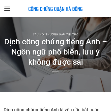
Skip
to
content
CÂU HỎI THƯỜNG GẶP
,
TIN TỨC
Dịch công chứng tiếng Anh –
Ngôn ngữ phổ biến, lưu ý
không được sai
Dịch công chứng tiếng Anh
là yêu cầu bắt buộc