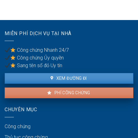
bán
nào?
đất
nhà
không
đất
thỏa
để
đáng
chống
có
trốn
MIỄN PHÍ DỊCH VỤ TẠI NHÀ
được
thuế?
khiếu
nại
Công chứng Nhanh 24/7
không?
Công chứng Ủy quyền
Sang tên sổ đỏ Uy tín
XEM ĐƯỜNG ĐI
PHÍ CÔNG CHỨNG
CHUYÊN MỤC
Công chứng
Thủ tục công chứng