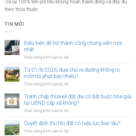
Trả lại 100% tiền phí nếu không hoàn thành đúng và đầy đủ
theo thỏa thuận.
TIN MỚI
Điều kiện để trở thành công chứng viên mới
nhất
ở
Chức năng bình luận bị tắt
Điều
kiện
Từ 01/8/2026, đưa chó ra đường không rọ
để
mõm bị phạt bao nhiêu?
trở
ở
Chức năng bình luận bị tắt
thành
Từ
công
01/8/2026,
Tranh chấp thừa kế đất đai có bắt buộc hòa giải
chứng
đưa
tại UBND cấp xã không?
viên
chó
mới
ở
Chức năng bình luận bị tắt
ra
nhất
Tranh
đường
chấp
Quyết định thu hồi đất có hiệu lực bao lâu?
không
thừa
rọ
ở
Chức năng bình luận bị tắt
kế
mõm