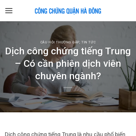
Skip
to
content
CÂU HỎI THƯỜNG GẶP
,
TIN TỨC
Dịch công chứng tiếng Trung
– Có cần phiên dịch viên
chuyên ngành?
Dịch công chứng tiếng Trung là nhu cầu phổ biến