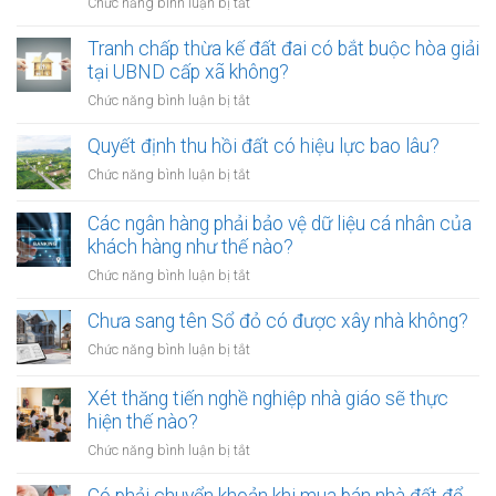
ở
Chức năng bình luận bị tắt
thành
Từ
công
01/8/2026,
Tranh chấp thừa kế đất đai có bắt buộc hòa giải
chứng
đưa
tại UBND cấp xã không?
viên
chó
mới
ở
Chức năng bình luận bị tắt
ra
nhất
Tranh
đường
chấp
Quyết định thu hồi đất có hiệu lực bao lâu?
không
thừa
rọ
ở
Chức năng bình luận bị tắt
kế
mõm
Quyết
đất
bị
định
Các ngân hàng phải bảo vệ dữ liệu cá nhân của
đai
phạt
thu
khách hàng như thế nào?
có
bao
hồi
bắt
ở
Chức năng bình luận bị tắt
nhiêu?
đất
buộc
Các
có
hòa
ngân
Chưa sang tên Sổ đỏ có được xây nhà không?
hiệu
giải
hàng
lực
ở
Chức năng bình luận bị tắt
tại
phải
bao
Chưa
UBND
bảo
lâu?
sang
cấp
Xét thăng tiến nghề nghiệp nhà giáo sẽ thực
vệ
tên
xã
hiện thế nào?
dữ
Sổ
không?
liệu
ở
Chức năng bình luận bị tắt
đỏ
cá
Xét
có
nhân
thăng
Có phải chuyển khoản khi mua bán nhà đất để
được