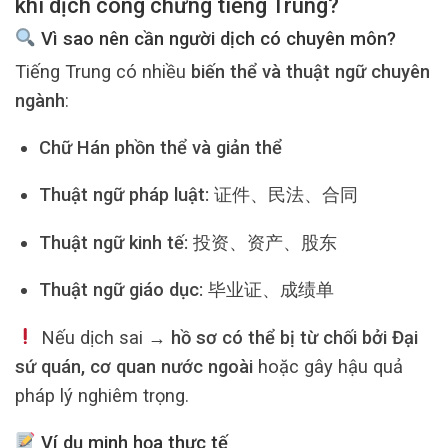
khi dịch công chứng tiếng Trung?
Vì sao nên cần người dịch có chuyên môn?
Tiếng Trung có nhiều
biến thể và thuật ngữ chuyên
ngành
:
Chữ Hán phồn thể và giản thể
Thuật ngữ pháp luật:
证件、民法、合同
Thuật ngữ kinh tế:
投资、资产、股东
Thuật ngữ giáo dục:
毕业证、成绩单
Nếu dịch sai →
hồ sơ có thể bị từ chối bởi Đại
sứ quán, cơ quan nước ngoài
hoặc gây hậu quả
pháp lý nghiêm trọng.
Ví dụ minh họa thực tế