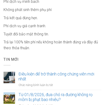
Phí dịch vụ minh bach
Không phát sinh thêm phụ phí
Trả kết quả đúng hẹn.
Phí dịch vụ giá cạnh tranh.
Tuyệt đối bảo mật thông tin.
Trả lại 100% tiền phí nếu không hoàn thành đúng và đầy đủ
theo thỏa thuận.
TIN MỚI
Điều kiện để trở thành công chứng viên mới
nhất
ở
Chức năng bình luận bị tắt
Điều
kiện
Từ 01/8/2026, đưa chó ra đường không rọ
để
mõm bị phạt bao nhiêu?
trở