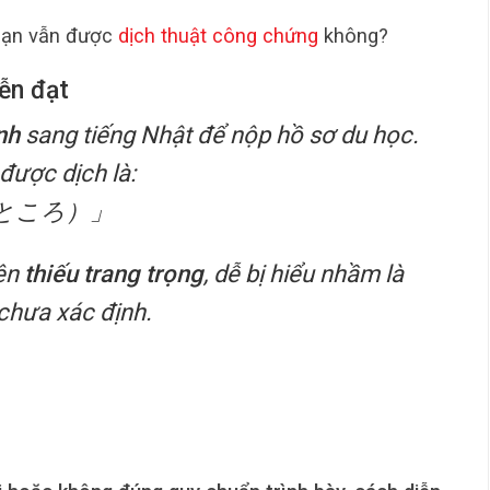
hạn vẫn được
dịch thuật công chứng
không?
iễn đạt
nh
sang tiếng Nhật để nộp hồ sơ du học.
 được dịch là:
ところ）」
rên
thiếu trang trọng
, dễ bị hiểu nhầm là
chưa xác định.
」