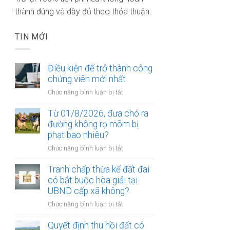
thành đúng và đầy đủ theo thỏa thuận.
TIN MỚI
Điều kiện để trở thành công
chứng viên mới nhất
ở
Chức năng bình luận bị tắt
Điều
kiện
Từ 01/8/2026, đưa chó ra
để
đường không rọ mõm bị
trở
phạt bao nhiêu?
thành
ở
Chức năng bình luận bị tắt
công
Từ
chứng
01/8/2026,
Tranh chấp thừa kế đất đai
viên
đưa
có bắt buộc hòa giải tại
mới
chó
UBND cấp xã không?
nhất
ra
ở
Chức năng bình luận bị tắt
đường
Tranh
không
chấp
Quyết định thu hồi đất có
rọ