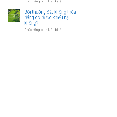
nào?
ở
Chức năng bình luận bị tắt
nhà
Có
giáo
phải
Bồi thường đất không thỏa
sẽ
chuyển
đáng có được khiếu nại
thực
khoản
không?
hiện
khi
thế
ở
Chức năng bình luận bị tắt
mua
nào?
Bồi
bán
thường
nhà
đất
đất
không
để
thỏa
chống
đáng
trốn
có
thuế?
được
khiếu
nại
không?