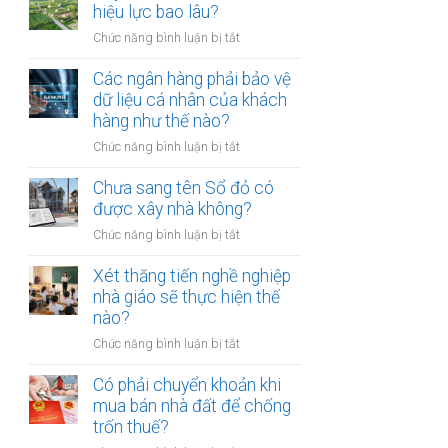
thừa
hiệu lực bao lâu?
mõm
kế
bị
ở
Chức năng bình luận bị tắt
đất
phạt
Quyết
đai
bao
định
Các ngân hàng phải bảo vệ
có
nhiêu?
thu
dữ liệu cá nhân của khách
bắt
hồi
hàng như thế nào?
buộc
đất
hòa
ở
Chức năng bình luận bị tắt
có
giải
Các
hiệu
tại
ngân
Chưa sang tên Sổ đỏ có
lực
UBND
hàng
được xây nhà không?
bao
cấp
phải
lâu?
xã
ở
Chức năng bình luận bị tắt
bảo
không?
Chưa
vệ
sang
Xét thăng tiến nghề nghiệp
dữ
tên
nhà giáo sẽ thực hiện thế
liệu
Sổ
nào?
cá
đỏ
nhân
ở
Chức năng bình luận bị tắt
có
của
Xét
được
khách
thăng
Có phải chuyển khoản khi
xây
hàng
tiến
mua bán nhà đất để chống
nhà
như
nghề
trốn thuế?
không?
thế
nghiệp