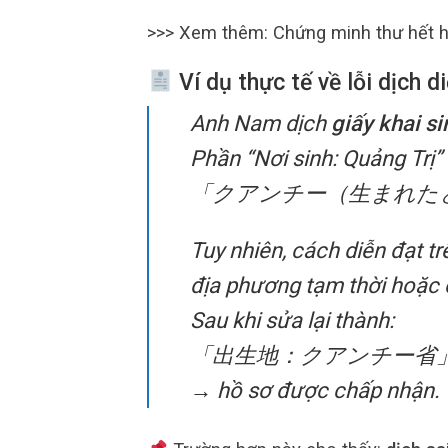
>>> Xem thêm:
Chứng minh thư hết 
Ví dụ thực tế về lỗi dịch d
Anh Nam dịch
giấy khai si
Phần “Nơi sinh: Quảng Trị”
「クアンチー（生まれた
Tuy nhiên, cách diễn đạt t
địa phương tạm thời hoặc 
Sau khi sửa lại thành:
「出生地：クアンチー省
→ hồ sơ được chấp nhận.