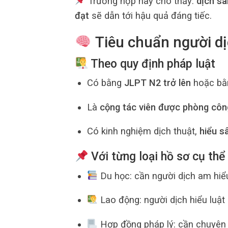
Trường hợp này cho thấy:
dịch sa
đạt
sẽ dẫn tới hậu quả đáng tiếc.
Tiêu chuẩn người dị
Theo quy định pháp luật
Có bằng
JLPT N2 trở lên
hoặc bằ
Là
cộng tác viên được phòng côn
Có kinh nghiệm dịch thuật,
hiểu s
Với từng loại hồ sơ cụ thể
Du học: cần người dịch am hiể
Lao động: người dịch hiểu luật
Hợp đồng pháp lý: cần chuyên 