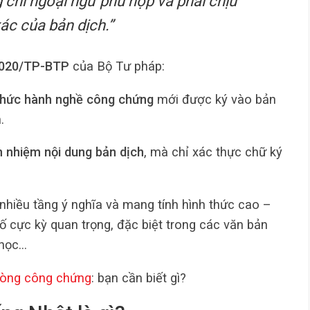
 chỉ ngoại ngữ phù hợp và phải chịu
xác của bản dịch.”
2020/TP-BTP
của Bộ Tư pháp:
 chức hành nghề công chứng
mới được ký vào bản
.
h nhiệm nội dung bản dịch
, mà chỉ xác thực chữ ký
nhiều tầng ý nghĩa và mang tính hình thức cao –
tố cực kỳ quan trọng, đặc biệt trong các văn bản
 học…
hòng công chứng
: bạn cần biết gì?