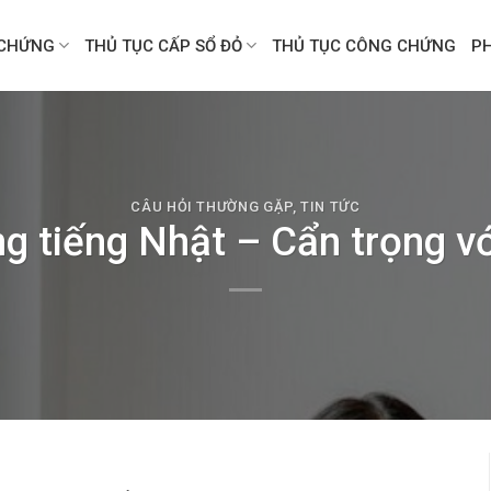
CHỨNG
THỦ TỤC CẤP SỔ ĐỎ
THỦ TỤC CÔNG CHỨNG
P
CÂU HỎI THƯỜNG GẶP
,
TIN TỨC
g tiếng Nhật – Cẩn trọng vớ