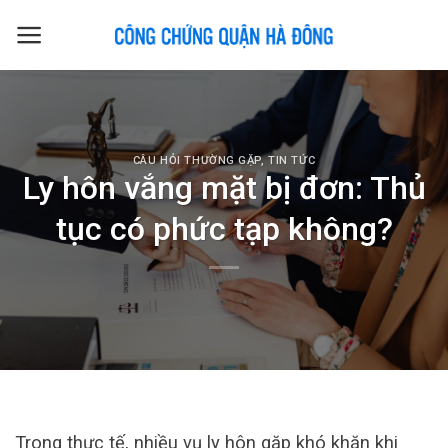
Skip
to
content
CÂU HỎI THƯỜNG GẶP
,
TIN TỨC
Ly hôn vắng mặt bị đơn: Thủ
tục có phức tạp không?
Trong thực tế, nhiều vụ ly hôn gặp khó khăn khi