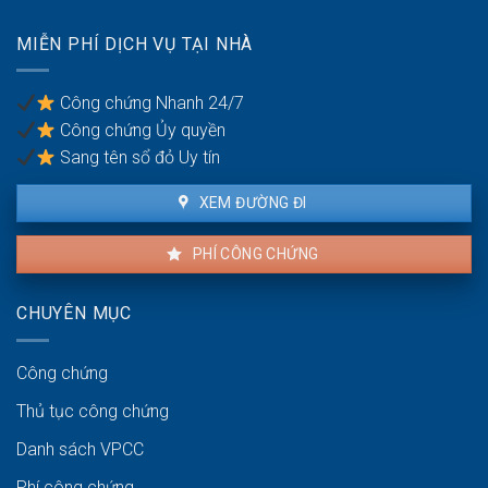
đáng
chống
có
trốn
MIỄN PHÍ DỊCH VỤ TẠI NHÀ
được
thuế?
khiếu
nại
Công chứng Nhanh 24/7
không?
Công chứng Ủy quyền
Sang tên sổ đỏ Uy tín
XEM ĐƯỜNG ĐI
PHÍ CÔNG CHỨNG
CHUYÊN MỤC
Công chứng
Thủ tục công chứng
Danh sách VPCC
Phí công chứng