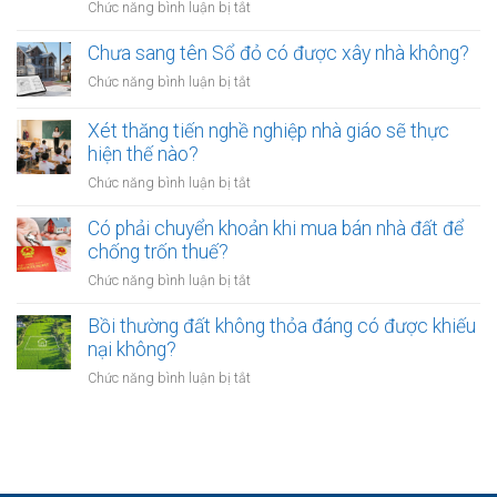
ở
Chức năng bình luận bị tắt
nhiêu?
đất
buộc
Các
có
hòa
ngân
Chưa sang tên Sổ đỏ có được xây nhà không?
hiệu
giải
hàng
lực
ở
Chức năng bình luận bị tắt
tại
phải
bao
Chưa
UBND
bảo
lâu?
sang
cấp
Xét thăng tiến nghề nghiệp nhà giáo sẽ thực
vệ
tên
xã
hiện thế nào?
dữ
Sổ
không?
liệu
ở
Chức năng bình luận bị tắt
đỏ
cá
Xét
có
nhân
thăng
Có phải chuyển khoản khi mua bán nhà đất để
được
của
tiến
chống trốn thuế?
xây
khách
nghề
nhà
ở
Chức năng bình luận bị tắt
hàng
nghiệp
không?
Có
như
nhà
phải
Bồi thường đất không thỏa đáng có được khiếu
thế
giáo
chuyển
nào?
nại không?
sẽ
khoản
thực
ở
Chức năng bình luận bị tắt
khi
hiện
Bồi
mua
thế
thường
bán
nào?
đất
nhà
không
đất
thỏa
để