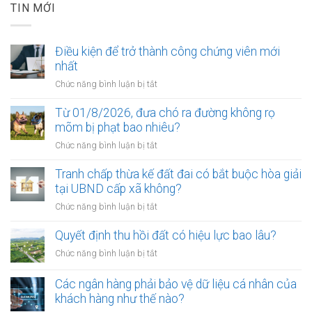
TIN MỚI
Điều kiện để trở thành công chứng viên mới
nhất
ở
Chức năng bình luận bị tắt
Điều
kiện
Từ 01/8/2026, đưa chó ra đường không rọ
để
mõm bị phạt bao nhiêu?
trở
ở
Chức năng bình luận bị tắt
thành
Từ
công
01/8/2026,
Tranh chấp thừa kế đất đai có bắt buộc hòa giải
chứng
đưa
tại UBND cấp xã không?
viên
chó
mới
ở
Chức năng bình luận bị tắt
ra
nhất
Tranh
đường
chấp
Quyết định thu hồi đất có hiệu lực bao lâu?
không
thừa
rọ
ở
Chức năng bình luận bị tắt
kế
mõm
Quyết
đất
bị
định
Các ngân hàng phải bảo vệ dữ liệu cá nhân của
đai
phạt
thu
khách hàng như thế nào?
có
bao
hồi
bắt