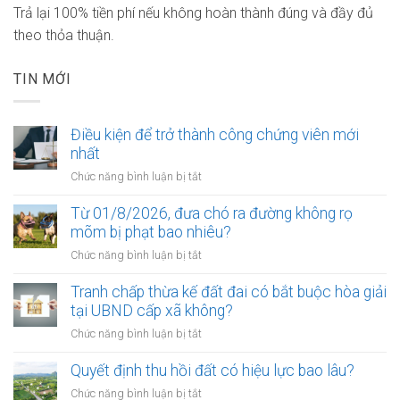
Trả lại 100% tiền phí nếu không hoàn thành đúng và đầy đủ
theo thỏa thuận.
TIN MỚI
Điều kiện để trở thành công chứng viên mới
nhất
ở
Chức năng bình luận bị tắt
Điều
kiện
Từ 01/8/2026, đưa chó ra đường không rọ
để
mõm bị phạt bao nhiêu?
trở
ở
Chức năng bình luận bị tắt
thành
Từ
công
01/8/2026,
Tranh chấp thừa kế đất đai có bắt buộc hòa giải
chứng
đưa
tại UBND cấp xã không?
viên
chó
mới
ở
Chức năng bình luận bị tắt
ra
nhất
Tranh
đường
chấp
Quyết định thu hồi đất có hiệu lực bao lâu?
không
thừa
rọ
ở
Chức năng bình luận bị tắt