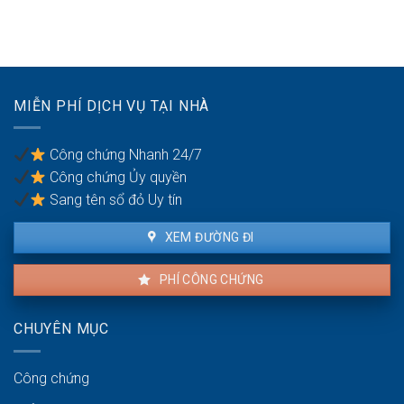
thế
thường
bán
nào?
đất
nhà
không
đất
thỏa
để
đáng
chống
có
trốn
MIỄN PHÍ DỊCH VỤ TẠI NHÀ
được
thuế?
khiếu
nại
Công chứng Nhanh 24/7
không?
Công chứng Ủy quyền
Sang tên sổ đỏ Uy tín
XEM ĐƯỜNG ĐI
PHÍ CÔNG CHỨNG
CHUYÊN MỤC
Công chứng