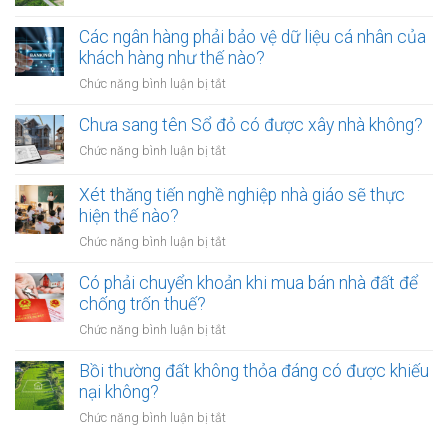
kế
mõm
Quyết
đất
bị
định
Các ngân hàng phải bảo vệ dữ liệu cá nhân của
đai
phạt
thu
khách hàng như thế nào?
có
bao
hồi
bắt
ở
Chức năng bình luận bị tắt
nhiêu?
đất
buộc
Các
có
hòa
ngân
Chưa sang tên Sổ đỏ có được xây nhà không?
hiệu
giải
hàng
lực
ở
Chức năng bình luận bị tắt
tại
phải
bao
Chưa
UBND
bảo
lâu?
sang
cấp
Xét thăng tiến nghề nghiệp nhà giáo sẽ thực
vệ
tên
xã
hiện thế nào?
dữ
Sổ
không?
liệu
ở
Chức năng bình luận bị tắt
đỏ
cá
Xét
có
nhân
thăng
Có phải chuyển khoản khi mua bán nhà đất để
được
của
tiến
chống trốn thuế?
xây
khách
nghề
nhà
ở
Chức năng bình luận bị tắt
hàng
nghiệp
không?
Có
như
nhà
phải
Bồi thường đất không thỏa đáng có được khiếu
thế
giáo
chuyển
nào?
nại không?
sẽ
khoản
thực
ở
Chức năng bình luận bị tắt
khi
hiện
Bồi
mua