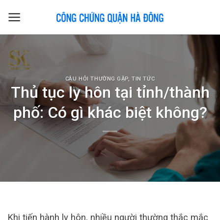
Skip
to
content
CÂU HỎI THƯỜNG GẶP
,
TIN TỨC
Thủ tục ly hôn tại tỉnh/thành
phố: Có gì khác biệt không?
Khi tiến hành ly hôn, nhiều người thường thắc mắc