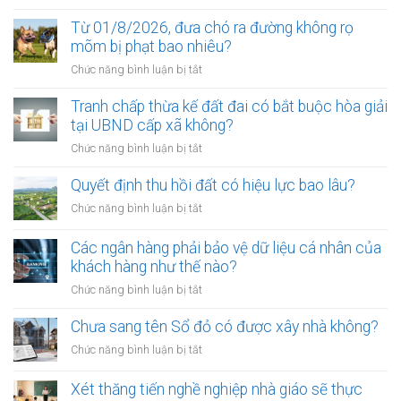
Điều
kiện
Từ 01/8/2026, đưa chó ra đường không rọ
để
mõm bị phạt bao nhiêu?
trở
ở
Chức năng bình luận bị tắt
thành
Từ
công
01/8/2026,
Tranh chấp thừa kế đất đai có bắt buộc hòa giải
chứng
đưa
tại UBND cấp xã không?
viên
chó
mới
ở
Chức năng bình luận bị tắt
ra
nhất
Tranh
đường
chấp
Quyết định thu hồi đất có hiệu lực bao lâu?
không
thừa
rọ
ở
Chức năng bình luận bị tắt
kế
mõm
Quyết
đất
bị
định
Các ngân hàng phải bảo vệ dữ liệu cá nhân của
đai
phạt
thu
khách hàng như thế nào?
có
bao
hồi
bắt
ở
Chức năng bình luận bị tắt
nhiêu?
đất
buộc
Các
có
hòa
ngân
Chưa sang tên Sổ đỏ có được xây nhà không?
hiệu
giải
hàng
lực
ở
Chức năng bình luận bị tắt
tại
phải
bao
Chưa
UBND
bảo
lâu?
sang
cấp
Xét thăng tiến nghề nghiệp nhà giáo sẽ thực
vệ
tên