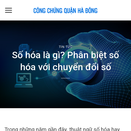
Skip
to
content
TIN TỨC
Số hóa là gì? Phân biệt số
hóa với chuyển đổi số
Trong những năm gần đây, thuật ngữ số hóa hay