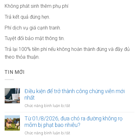
Không phát sinh thêm phụ phí
Trả kết quả đúng hẹn.
Phí dịch vụ giá cạnh tranh.
Tuyệt đối bảo mật thông tin.
Trả lại 100% tiền phí nếu không hoàn thành đúng và đầy đủ
theo thỏa thuận.
TIN MỚI
Điều kiện để trở thành công chứng viên mới
nhất
ở
Chức năng bình luận bị tắt
Điều
kiện
Từ 01/8/2026, đưa chó ra đường không rọ
để
mõm bị phạt bao nhiêu?
trở
ở
Chức năng bình luận bị tắt
thành
Từ