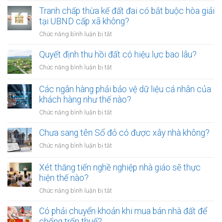
công
01/8/2026,
Tranh chấp thừa kế đất đai có bắt buộc hòa giải
chứng
đưa
tại UBND cấp xã không?
viên
chó
mới
ở
Chức năng bình luận bị tắt
ra
nhất
Tranh
đường
chấp
Quyết định thu hồi đất có hiệu lực bao lâu?
không
thừa
rọ
ở
Chức năng bình luận bị tắt
kế
mõm
Quyết
đất
bị
định
Các ngân hàng phải bảo vệ dữ liệu cá nhân của
đai
phạt
thu
khách hàng như thế nào?
có
bao
hồi
bắt
ở
Chức năng bình luận bị tắt
nhiêu?
đất
buộc
Các
có
hòa
ngân
Chưa sang tên Sổ đỏ có được xây nhà không?
hiệu
giải
hàng
lực
ở
Chức năng bình luận bị tắt
tại
phải
bao
Chưa
UBND
bảo
lâu?
sang
cấp
Xét thăng tiến nghề nghiệp nhà giáo sẽ thực
vệ
tên
xã
hiện thế nào?
dữ
Sổ
không?
liệu
ở
Chức năng bình luận bị tắt
đỏ
cá
Xét
có
nhân
thăng
Có phải chuyển khoản khi mua bán nhà đất để
được
của
tiến
chống trốn thuế?
xây