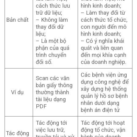
cách thức lưu
hình kinh doanh;
trữ dữ liệu;
– Làm thay đổi từ
Bản chất
– Không làm
cách thức tổ chức,
thay đổi dữ
con người đến mô
liệu;
hình kinh doanh;
– Là một bộ
– Có ý nghĩa khái
phận của quá
quát và liên quan
trình chuyển
đến mọi khía cạnh
đổi số.
của doanh nghiệp.
Các bệnh viện ứng
Scan các văn
dụng công nghệ để
bản giấy thông
xây dựng hệ thống
Ví dụ
thường thành
quản lý hồ sơ bệnh
tài liệu dạng
nhân dưới dạng
PDF
bệnh án điện tử
Tác động tới
Tác động tới hoạt
việc lưu trữ,
động tổ chức, vận
Tác động
truyền tải và xử
hành của doanh