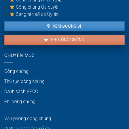
không?
Công chứng Ủy quyền
Sang tên sổ đỏ Uy tín
XEM ĐƯỜNG ĐI
PHÍ CÔNG CHỨNG
CHUYÊN MỤC
Công chứng
Thủ tục công chứng
Danh sách VPCC
Phí công chứng
Văn phòng công chứng
Dịch vụ sang tên sổ đỏ