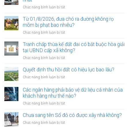
ở
Chức năng bình luận bị tắt
Điều
kiện
Từ 01/8/2026, đưa chó ra đường không rọ
để
mõm bị phạt bao nhiêu?
trở
ở
Chức năng bình luận bị tắt
thành
Từ
công
01/8/2026,
Tranh chấp thừa kế đất đai có bắt buộc hòa giải
chứng
đưa
tại UBND cấp xã không?
viên
chó
mới
ở
Chức năng bình luận bị tắt
ra
nhất
Tranh
đường
chấp
Quyết định thu hồi đất có hiệu lực bao lâu?
không
thừa
rọ
ở
Chức năng bình luận bị tắt
kế
mõm
Quyết
đất
bị
định
Các ngân hàng phải bảo vệ dữ liệu cá nhân của
đai
phạt
thu
khách hàng như thế nào?
có
bao
hồi
bắt
ở
Chức năng bình luận bị tắt
nhiêu?
đất
buộc
Các
có
hòa
ngân
Chưa sang tên Sổ đỏ có được xây nhà không?
hiệu
giải
hàng
lực
ở
Chức năng bình luận bị tắt
tại
phải
bao
Chưa
UBND