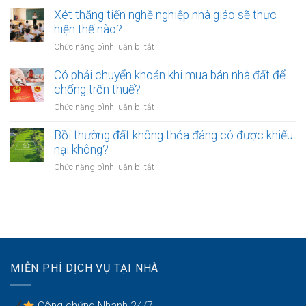
bảo
lâu?
sang
cấp
Xét thăng tiến nghề nghiệp nhà giáo sẽ thực
vệ
tên
xã
hiện thế nào?
dữ
Sổ
không?
liệu
ở
Chức năng bình luận bị tắt
đỏ
cá
Xét
có
nhân
thăng
Có phải chuyển khoản khi mua bán nhà đất để
được
của
tiến
chống trốn thuế?
xây
khách
nghề
nhà
ở
Chức năng bình luận bị tắt
hàng
nghiệp
không?
Có
như
nhà
phải
Bồi thường đất không thỏa đáng có được khiếu
thế
giáo
chuyển
nào?
nại không?
sẽ
khoản
thực
ở
Chức năng bình luận bị tắt
khi
hiện
Bồi
mua
thế
thường
bán
nào?
đất
nhà
không
đất
thỏa
để
đáng
chống
có
trốn
MIỄN PHÍ DỊCH VỤ TẠI NHÀ
được
thuế?
khiếu
nại
Công chứng Nhanh 24/7