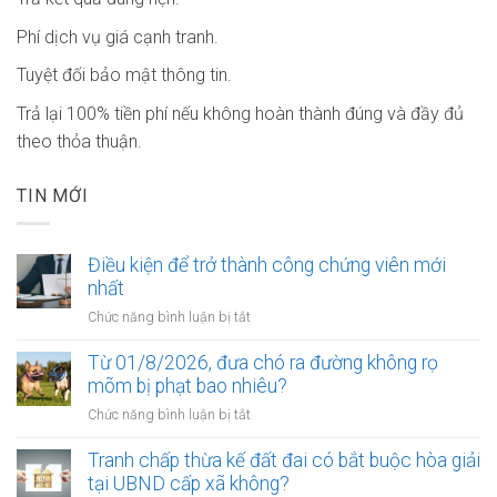
Phí dịch vụ giá cạnh tranh.
Tuyệt đối bảo mật thông tin.
Trả lại 100% tiền phí nếu không hoàn thành đúng và đầy đủ
theo thỏa thuận.
TIN MỚI
Điều kiện để trở thành công chứng viên mới
nhất
ở
Chức năng bình luận bị tắt
Điều
kiện
Từ 01/8/2026, đưa chó ra đường không rọ
để
mõm bị phạt bao nhiêu?
trở
ở
Chức năng bình luận bị tắt
thành
Từ
công
01/8/2026,
Tranh chấp thừa kế đất đai có bắt buộc hòa giải
chứng
đưa
tại UBND cấp xã không?
viên