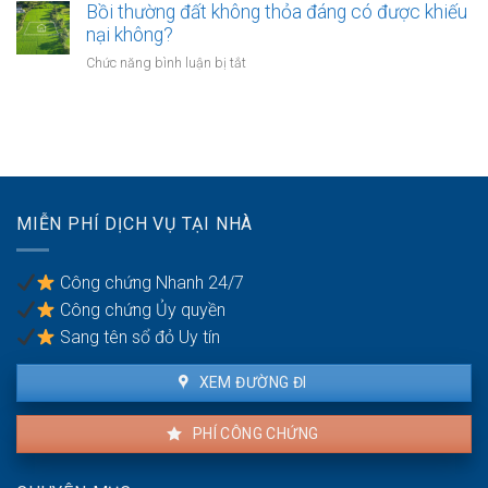
phải
Bồi thường đất không thỏa đáng có được khiếu
thế
giáo
chuyển
nào?
nại không?
sẽ
khoản
thực
ở
Chức năng bình luận bị tắt
khi
hiện
Bồi
mua
thế
thường
bán
nào?
đất
nhà
không
đất
thỏa
để
đáng
chống
có
trốn
MIỄN PHÍ DỊCH VỤ TẠI NHÀ
được
thuế?
khiếu
nại
Công chứng Nhanh 24/7
không?
Công chứng Ủy quyền
Sang tên sổ đỏ Uy tín
XEM ĐƯỜNG ĐI
PHÍ CÔNG CHỨNG