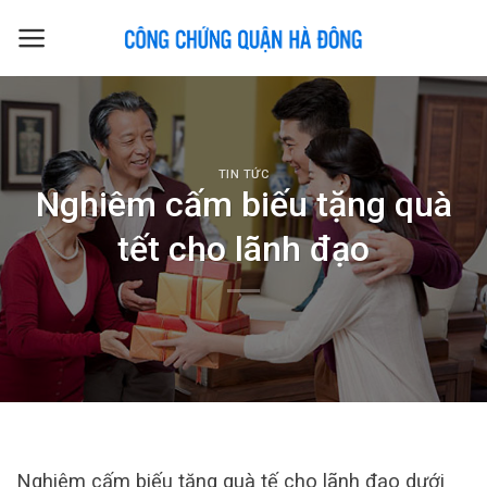
Skip
to
content
TIN TỨC
Nghiêm cấm biếu tặng quà
tết cho lãnh đạo
Nghiêm cấm biếu tặng quà tế cho lãnh đạo dưới