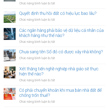
chó
mới
ở
Chức năng bình luận bị tắt
ra
nhất
Tranh
đường
chấp
Quyết định thu hồi đất có hiệu lực bao lâu?
không
thừa
rọ
ở
Chức năng bình luận bị tắt
kế
mõm
Quyết
đất
bị
định
Các ngân hàng phải bảo vệ dữ liệu cá nhân của
đai
phạt
thu
khách hàng như thế nào?
có
bao
hồi
bắt
ở
Chức năng bình luận bị tắt
nhiêu?
đất
buộc
Các
có
hòa
ngân
Chưa sang tên Sổ đỏ có được xây nhà không?
hiệu
giải
hàng
lực
ở
Chức năng bình luận bị tắt
tại
phải
bao
Chưa
UBND
bảo
lâu?
sang
cấp
Xét thăng tiến nghề nghiệp nhà giáo sẽ thực
vệ
tên
xã
hiện thế nào?
dữ
Sổ
không?
liệu
ở
Chức năng bình luận bị tắt
đỏ
cá
Xét
có
nhân
thăng
Có phải chuyển khoản khi mua bán nhà đất để
được
của
tiến
chống trốn thuế?
xây
khách
nghề
nhà
ở
Chức năng bình luận bị tắt
hàng
nghiệp
không?
Có
như
nhà