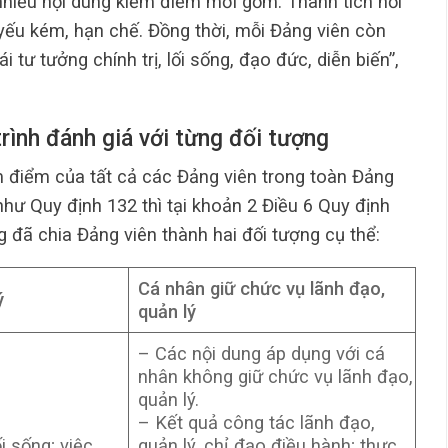
 nhiều nội dung kiểm điểm mới gồm: Thành tích nổi
 yếu kém, hạn chế. Đồng thời, mỗi Đảng viên còn
i tư tưởng chính trị, lối sống, đạo đức, diễn biến”,
trình đánh giá với từng đối tượng
m điểm của tất cả các Đảng viên trong toàn Đảng
hư Quy định 132 thì tại khoản 2 Điều 6 Quy định
đã chia Đảng viên thành hai đối tượng cụ thể:
Cá nhân giữ chức vụ lãnh đạo,
ý
quản lý
– Các nội dung áp dụng với cá
nhân không giữ chức vụ lãnh đạo,
quản lý.
– Kết quả công tác lãnh đạo,
i sống; việc
quản lý, chỉ đạo điều hành; thực