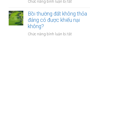
nào?
ở
Chức năng bình luận bị tắt
nhà
Có
giáo
phải
Bồi thường đất không thỏa
sẽ
chuyển
đáng có được khiếu nại
thực
khoản
không?
hiện
khi
thế
ở
Chức năng bình luận bị tắt
mua
nào?
Bồi
bán
thường
nhà
đất
đất
không
để
thỏa
chống
đáng
trốn
có
thuế?
được
khiếu
nại
không?