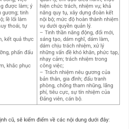
ng được làm; ý
hiện chức trách, nhiệm vụ; khả
u gương; tinh
năng quy tụ, xây dựng đoàn kết
; lề lối làm
nội bộ; mức độ hoàn thành nhiệm
suy thoái, tự
vụ dưới quyền quản lý.
– Tinh thần năng động, đổi mới,
n, kết quả thực
sáng tạo, dám nghĩ, dám làm,
dám chịu trách nhiệm, xử lý
ưỡng, phấn đấu
những vấn đề khó khăn, phức tạp,
nhạy cảm; trách nhiệm trong
ểm, khắc phục
công việc;
– Trách nhiệm nêu gương của
bản thân, gia đình; đấu tranh
phòng, chống tham nhũng, lãng
phí, tiêu cực, sự tín nhiệm của
Đảng viên, cán bộ.
định cũ, sẽ kiểm điểm về các nội dung dưới đây: