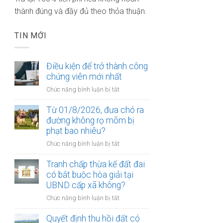
thành đúng và đầy đủ theo thỏa thuận.
TIN MỚI
Điều kiện để trở thành công
chứng viên mới nhất
ở
Chức năng bình luận bị tắt
Điều
kiện
Từ 01/8/2026, đưa chó ra
để
đường không rọ mõm bị
trở
phạt bao nhiêu?
thành
ở
Chức năng bình luận bị tắt
công
Từ
chứng
01/8/2026,
Tranh chấp thừa kế đất đai
viên
đưa
có bắt buộc hòa giải tại
mới
chó
UBND cấp xã không?
nhất
ra
ở
Chức năng bình luận bị tắt
đường
Tranh
không
chấp
Quyết định thu hồi đất có
rọ