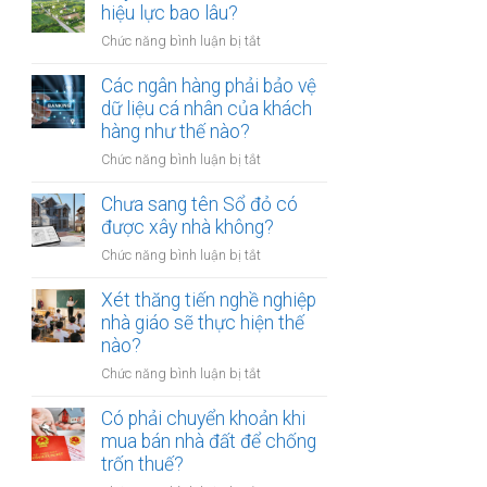
thừa
hiệu lực bao lâu?
mõm
kế
bị
ở
Chức năng bình luận bị tắt
đất
phạt
Quyết
đai
bao
định
Các ngân hàng phải bảo vệ
có
nhiêu?
thu
dữ liệu cá nhân của khách
bắt
hồi
hàng như thế nào?
buộc
đất
hòa
ở
Chức năng bình luận bị tắt
có
giải
Các
hiệu
tại
ngân
Chưa sang tên Sổ đỏ có
lực
UBND
hàng
được xây nhà không?
bao
cấp
phải
lâu?
xã
ở
Chức năng bình luận bị tắt
bảo
không?
Chưa
vệ
sang
Xét thăng tiến nghề nghiệp
dữ
tên
nhà giáo sẽ thực hiện thế
liệu
Sổ
nào?
cá
đỏ
nhân
ở
Chức năng bình luận bị tắt
có
của
Xét
được
khách
thăng
Có phải chuyển khoản khi
xây
hàng
tiến
mua bán nhà đất để chống
nhà
như
nghề
trốn thuế?
không?
thế
nghiệp