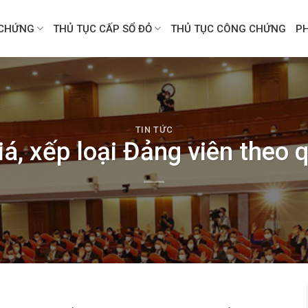
CHỨNG
THỦ TỤC CẤP SỔ ĐỎ
THỦ TỤC CÔNG CHỨNG
P
TIN TỨC
iá, xếp loại Đảng viên theo 