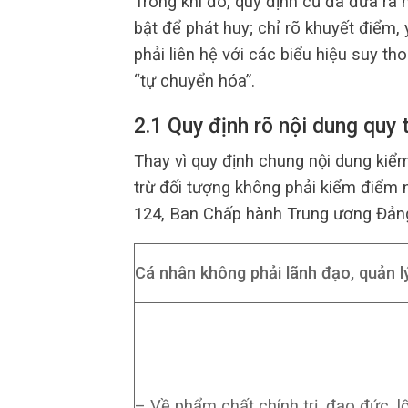
Trong khi đó, quy định cũ đã đưa ra
bật để phát huy; chỉ rõ khuyết điểm,
phải liên hệ với các biểu hiệu suy thoá
“tự chuyển hóa”.
2.1 Quy định rõ nội dung quy 
Thay vì quy định chung nội dung kiể
trừ đối tượng không phải kiểm điểm n
124, Ban Chấp hành Trung ương Đảng 
Cá nhân không phải lãnh đạo, quản l
– Về phẩm chất chính trị, đạo đức, lố